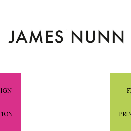
SIGN
F
TION
PRI