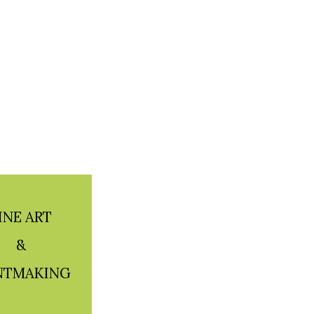
INE ART
&
NTMAKING